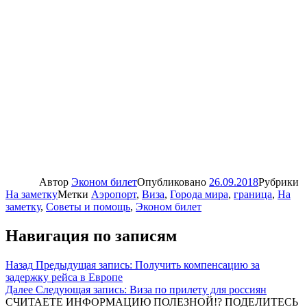
Автор
Эконом билет
Опубликовано
26.09.2018
Рубрики
На заметку
Метки
Аэропорт
,
Виза
,
Города мира
,
граница
,
На
заметку
,
Советы и помощь
,
Эконом билет
Навигация по записям
Назад
Предыдущая запись:
Получить компенсацию за
задержку рейса в Европе
Далее
Следующая запись:
Виза по прилету для россиян
СЧИТАЕТЕ ИНФОРМАЦИЮ ПОЛЕЗНОЙ!? ПОДЕЛИТЕСЬ