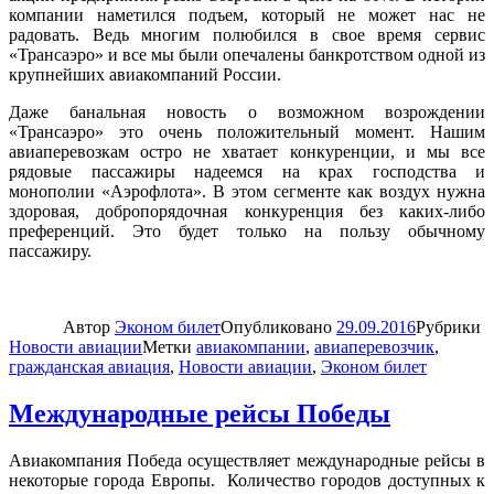
компании наметился подъем, который не может нас не
радовать. Ведь многим полюбился в свое время сервис
«Трансаэро» и все мы были опечалены банкротством одной из
крупнейших авиакомпаний России.
Даже банальная новость о возможном возрождении
«Трансаэро» это очень положительный момент. Нашим
авиаперевозкам остро не хватает конкуренции, и мы все
рядовые пассажиры надеемся на крах господства и
монополии «Аэрофлота». В этом сегменте как воздух нужна
здоровая, добропорядочная конкуренция без каких-либо
преференций. Это будет только на пользу обычному
пассажиру.
Автор
Эконом билет
Опубликовано
29.09.2016
Рубрики
Новости авиации
Метки
авиакомпании
,
авиаперевозчик
,
гражданская авиация
,
Новости авиации
,
Эконом билет
Международные рейсы Победы
Авиакомпания Победа осуществляет международные рейсы в
некоторые города Европы. Количество городов доступных к