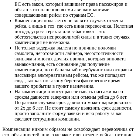
ЕС есть закон, который защищает права пассажиров и
обязан к исполнению всеми авиакомпаниями
совершающими рейсы по странам ЕС.
Компенсация полагается не во всех случаях отмены
рейса, а лишь в тех, где есть вина перевозчика. Нелетная
погода, угроза теракта или забастовка – это
обстоятельства непреодолимой силы и в таких случаях
компенсация не возможна.
Не только задержка вылета по причине поломки
самолета, неготовности лайнера, несостоятельности
экипажа и многих других причин, которых виновата
авиакомпания, есть основание для получение
компенсации, но и банальный овербукинг или отправка
пассажира альтернативным рейсом, так же попадают
сюда, так как по закону берется фактическое время
вашего прибытия в пункт назначения.
На компенсацию могут рассчитывать пассажиры со
сроком давности задержки или отмены рейса до 6 лет.
По разным случаям срок давности может варьироваться
от 2х до 6 лет. Не стоит самому выяснять срок давности,
просто заполните форму заявки и всю работу за вас
сделают сотрудники компании.
Компенсация никоим образом не освобождает перевозчика от
его обязанностей при задержке или отмене рейса: питание,