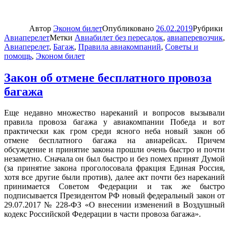
Автор
Эконом билет
Опубликовано
26.02.2019
Рубрики
Авиаперелет
Метки
Авиабилет без пересадок
,
авиаперевозчик
,
Авиаперелет
,
Багаж
,
Правила авиакомпаний
,
Советы и
помощь
,
Эконом билет
Закон об отмене бесплатного провоза
багажа
Еще недавно множество нареканий и вопросов вызывали
правила провоза багажа у авиакомпании Победа и вот
практически как гром среди ясного неба новый закон об
отмене бесплатного багажа на авиарейсах. Причем
обсуждение и принятие закона прошли очень быстро и почти
незаметно. Сначала он был быстро и без помех принят Думой
(за принятие закона проголосовала фракция Единая Россия,
хотя все другие были против), далее акт почти без нареканий
принимается Советом Федерации и так же быстро
подписывается Президентом РФ новый федеральный закон от
29.07.2017 № 228-ФЗ «О внесении изменений в Воздушный
кодекс Российской Федерации в части провоза багажа».