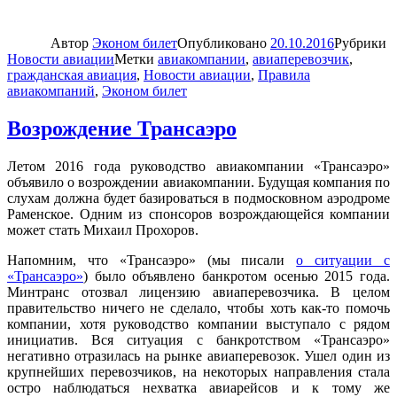
Автор
Эконом билет
Опубликовано
20.10.2016
Рубрики
Новости авиации
Метки
авиакомпании
,
авиаперевозчик
,
гражданская авиация
,
Новости авиации
,
Правила
авиакомпаний
,
Эконом билет
Возрождение Трансаэро
Летом 2016 года руководство авиакомпании «Трансаэро»
объявило о возрождении авиакомпании. Будущая компания по
слухам должна будет базироваться в подмосковном аэродроме
Раменское. Одним из спонсоров возрождающейся компании
может стать Михаил Прохоров.
Напомним, что «Трансаэро» (мы писали
о ситуации с
«Трансаэро»
) было объявлено банкротом осенью 2015 года.
Минтранс отозвал лицензию авиаперевозчика. В целом
правительство ничего не сделало, чтобы хоть как-то помочь
компании, хотя руководство компании выступало с рядом
инициатив. Вся ситуация с банкротством «Трансаэро»
негативно отразилась на рынке авиаперевозок. Ушел один из
крупнейших перевозчиков, на некоторых направления стала
остро наблюдаться нехватка авиарейсов и к тому же