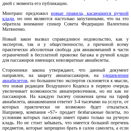
дней с момента его публикации.
Минтранс предложил
новые правила, касающиеся ручной
клади,
но они являются настолько запутанными, что на это
обратила внимание спикер Совета Федерации Валентина
Матвиенко.
Новый закон вызвал справедливое недовольство, как у
экспертов, так и у общественности, а причиной всему
практически абсолютная свобода для авиакомпаний в части
ограничений в бесплатной провозке багажа и ручной клади
для пассажиров имеющих невозвратные авиабилеты.
Сторонники закона утверждают, что данный документ
направлен, на защиту авиапассажиров, на
удешевление
авиабилетов
, но большинство экспертов склоняется к мысли,
что новая редакция Воздушного Кодекса в первую очередь
увеличивает возможности авиаперевозчиков, но ни как не
пассажиров. На каждую тысячу снижения цены на тариф
авиабилета, авиакомпания ответит 3-4 тысячами на услуги, от
которых практически не возможно будет отказаться.
Например, компания «S7» продает безбагажные билеты, по
условиям которых пассажир имеет право только на ручную
кладь. Но не стоит забывать, что имеется большой перечень
предметов, которые запрещено брать в салон самолета, а если