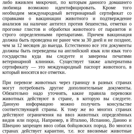
либо вживлен микрочип, по которым данного домашнего
любимца возможно идентифицировать. Кроме того
необходим международный ветеринарный сертификат со
справками о вакцинации животного и подтверждение
анализов на наличие антител против бешенства, отметки о
прогонке глистов и обработки животного от паразитов и
строго определенными препаратами. Причем вакцинация
должна быть проведена не ранее чем за 30 дней и не позднее,
чем за 12 месяцев до выезда. Естественно все эти документы
должны быть переведены на английский язык или язык того
государства куда вы следуете и заверены печатями
ветеринарной клиники. Существует также альтернатива
сертификату — это международный паспорт животного, в
который вносятся все отметки.
При перевозе животных через границу в разных странах
могут потребовать другие дополнительные документы.
Обязательно надо уточнять, какие правила перевозки
животных действуют в стране, в которую вы следуете.
Данную информацию можно получить консульстве
соответствующей страны. К тому же во многих странах
действуют ограничения на ввоз животных определённых
видов или пород. Например, в Италию, Испанию, Данию и
Швецию запрещен ввоз собак бойцовских пород. Во многих
странах действует карантин, т.е. все ввозимые животные