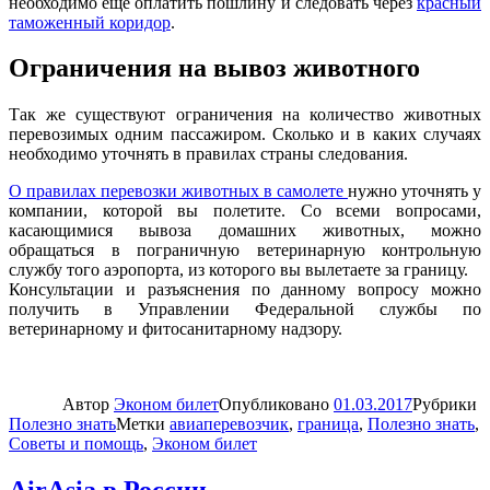
необходимо еще оплатить пошлину и следовать через
красный
таможенный коридор
.
Ограничения на вывоз животного
Так же существуют ограничения на количество животных
перевозимых одним пассажиром. Сколько и в каких случаях
необходимо уточнять в правилах страны следования.
О правилах перевозки животных в самолете
нужно уточнять у
компании, которой вы полетите. Со всеми вопросами,
касающимися вывоза домашних животных, можно
обращаться в пограничную ветеринарную контрольную
службу того аэропорта, из которого вы вылетаете за границу.
Консультации и разъяснения по данному вопросу можно
получить в Управлении Федеральной службы по
ветеринарному и фитосанитарному надзору.
Автор
Эконом билет
Опубликовано
01.03.2017
Рубрики
Полезно знать
Метки
авиаперевозчик
,
граница
,
Полезно знать
,
Советы и помощь
,
Эконом билет