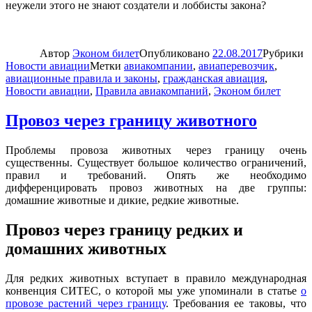
неужели этого не знают создатели и лоббисты закона?
Автор
Эконом билет
Опубликовано
22.08.2017
Рубрики
Новости авиации
Метки
авиакомпании
,
авиаперевозчик
,
авиационные правила и законы
,
гражданская авиация
,
Новости авиации
,
Правила авиакомпаний
,
Эконом билет
Провоз через границу животного
Проблемы провоза животных через границу очень
существенны. Существует большое количество ограничений,
правил и требований. Опять же необходимо
дифференцировать провоз животных на две группы:
домашние животные и дикие, редкие животные.
Провоз через границу редких и
домашних животных
Для редких животных вступает в правило международная
конвенция СИТЕС, о которой мы уже упоминали в статье
о
провозе растений через границу
. Требования ее таковы, что