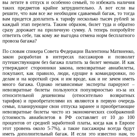
вы летите в отпуск и особенно семьей, то избежать наличия
таких предметов крайне затруднительно. А вот если вы
решите, что вам все же необходим сдаваемый багаж, то тогда
вам придется доплатить к тарифу несколько тысяч рублей за
каждый этап перелета. Таким образом, билет туда и обратно
сразу дорожает на приличную сумму. А теперь попробуйте
ответить себе, так кому же выгодна отмена норм бесплатного
провоза багажа?
По словам спикера Совета Федерации Валентины Матвиенко,
закон разработан в интересах пассажиров и позволит
путешествующим без багажа платить за билет меньше. И как
утверждают сторонники закона, невозвратные авиабилеты,
покупают, как правило, люди, едущие в командировки, по
делам и на короткий срок и им вроде, как и не зачем иметь
много багажа. Однако независимые эксперты парируют –
невозвратные билеты пользуются популярностью из-за их
относительной дешевизны (относительно возвратных
тарифов) и приобретателями их являются в первую очередь
семьи, планирующие свои отпуска заранее и приобретающие
невозвратные билеты чисто из экономических соображений
(стоимость авиабилетов в РФ составляет от 10 до 100
процентов от средней заработной платы, когда как в Европе
этот уровень около 5-7%), а такие пассажиры всегда будут
иметь дополнительный багаж. И если это известно нам, то