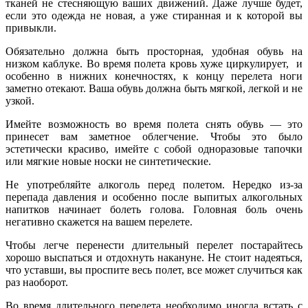
тканей не стесняющую ваших движений. Даже лучше будет,
если это одежда не новая, а уже стиранная и к которой вы
привыкли.
Обязательно должна быть просторная, удобная обувь на
низком каблуке. Во время полета кровь хуже циркулирует, и
особенно в нижних конечностях, к концу перелета ноги
заметно отекают. Ваша обувь должна быть мягкой, легкой и не
узкой.
Имейте возможность во время полета снять обувь — это
принесет вам заметное облегчение. Чтобы это было
эстетически красиво, имейте с собой одноразовые тапочки
или мягкие новые носки не синтетические.
Не употребляйте алкоголь перед полетом. Нередко из-за
перепада давления и особенно после выпитых алкогольных
напитков начинает болеть голова. Головная боль очень
негативно скажется на вашем перелете.
Чтобы легче перенести длительный перелет постарайтесь
хорошо выспаться и отдохнуть накануне. Не стоит надеяться,
что уставши, вы проспите весь полет, все может случиться как
раз наоборот.
Во время длительного перелета необходимо иногда встать с