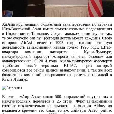
AirAsia крупнейший бюджетный авиаперевозчик по странам
Юго-Восточной Азии имеет самостоятельные подразделения
в Индонезии и Таиланде. Лозунг авиакомпании звучит так:
“Now everyone can fly” (сегодня летать может каждый). Свою
историю AirAsia ведет с 1993 года, однако активную
деятельность авиакомпания начала только 1996 году. Штаб-
квартира компании находится в Куала-Лумпуре,
международный аэропорт которого является базовым для
авиаперевозчика. С 2014 года куала-лумпурском аэропорту
заработал новый терминал KLIA2, через который
совершаются все рейсы данной авиакомпании, а так же всех
бюджетных компаний совершающих перелеты с посадкой в
Куала-Лумпур.
В активе «Аир Азия» около 500 направлений внутренних и
международных перелетов в 25 стран. Флот авиакомпании
состоит исключительно из самолетов компании Airbus, до
недавнего времени это были только лайнеры А320, сейчас