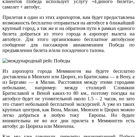
клиентов Победа использует услугу «Единого билета»,
самолет + автобус.
Прилетая в один из этих аэропортов, вам будет предоставлена
возможность бесплатно отправиться на автобусе в ближайший
крупный город, а так же и на обратном пути в рамках единого
билета добраться из этого города в аэропорт вылета на
автобусе. Для этого организовано бесплатное автобусное
сообщение для пассажиров авиакомпании Победа по
предъявлении билета и/или посадочного талона.
Из аэропорта города Мемминген вы будете бесплатно
доставлены в Мюнхен или Цюрих, из Братиславы — в Вену, а
из Бергамо — в Милан. Расстояния между этими городами
небольшие, например: между столицей Словакии
Братиславой и Веной каких-то 80 км., поэтому поездка на
автобусе будет не утомительной около 1.5 – 2 часов, но зато
это станет небольшой бесплатной экскурсией. А уже из таких
крупных центров, как Вена, Милан, Мюнхен и Цюрих можно
легко добраться в любую току Европы. Но будьте
внимательны не во все дни прилета в Мемминген есть
автобус до Цюриха или Мюнхена.
Как мы уже говорили, перелеты авиакомпанией Победа