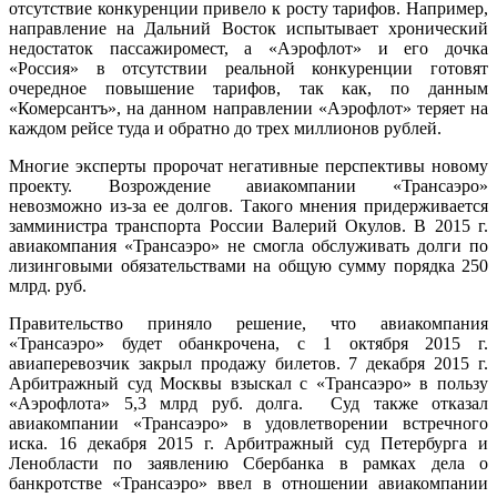
отсутствие конкуренции привело к росту тарифов. Например,
направление на Дальний Восток испытывает хронический
недостаток пассажиромест, а «Аэрофлот» и его дочка
«Россия» в отсутствии реальной конкуренции готовят
очередное повышение тарифов, так как, по данным
«Комерсантъ», на данном направлении «Аэрофлот» теряет на
каждом рейсе туда и обратно до трех миллионов рублей.
Многие эксперты пророчат негативные перспективы новому
проекту. Возрождение авиакомпании «Трансаэро»
невозможно из-за ее долгов. Такого мнения придерживается
замминистра транспорта России Валерий Окулов. В 2015 г.
авиакомпания «Трансаэро» не смогла обслуживать долги по
лизинговыми обязательствами на общую сумму порядка 250
млрд. руб.
Правительство приняло решение, что авиакомпания
«Трансаэро» будет обанкрочена, с 1 октября 2015 г.
авиаперевозчик закрыл продажу билетов. 7 декабря 2015 г.
Арбитражный суд Москвы взыскал с «Трансаэро» в пользу
«Аэрофлота» 5,3 млрд руб. долга. Суд также отказал
авиакомпании «Трансаэро» в удовлетворении встречного
иска. 16 декабря 2015 г. Арбитражный суд Петербурга и
Ленобласти по заявлению Сбербанка в рамках дела о
банкротстве «Трансаэро» ввел в отношении авиакомпании