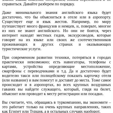
справиться. Давайте разберем по порядку.
Даже минимального знания английского языка будет
достаточно, что бы объясниться в отеле или в аэропорту.
Существует еще и язык жестов. Например, по миру
путешествует много французов и немцев, и, поверьте, многие
из них не знают английского. Но они не боятся, через
интернет находят местных гидов, экскурсоводов, которые
говорят на их языке или своих же соотечественников
проживающих в других странах и оказывающих
туристические услуги.
При современном развитии техники, потеряться в городах
практически невозможно; есть навигаторы, телефоны с
картами, устройства определяющие местоположение,
смартфоны с переводчиками и т.д. Да и достаточно будет
водителю такси или полицейскому показать карточку отеля
(или название) и вам помогут и доставят до места. Тоже самое
происходит и в аэропортах, во всех крупных воздушных
гаванях вы найдете служащего, который, глядя на билет,
объяснит или проводит к месту регистрации или посадки.
Вы считаете, что, обращаясь в туркомпанию, вы экономите –
это работает только на очень крупных направлениях, таких
как Египет или Турция, а в остальных случаях наоборот.